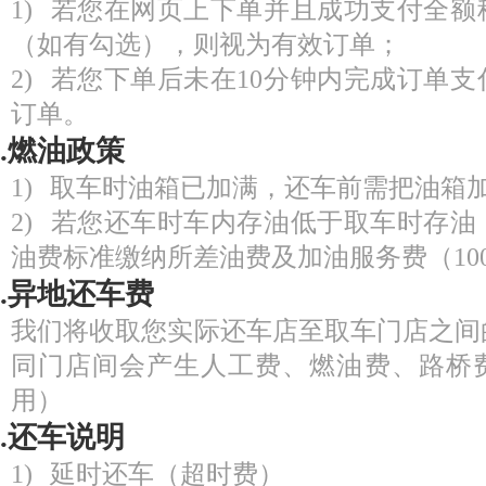
1) 若您在网页上下单并且成功支付全
（如有勾选），则视为有效订单；
2) 若您下单后未在10分钟内完成订单
订单。
4.燃油政策
1) 取车时油箱已加满，还车前需把油箱
2) 若您还车时车内存油低于取车时存
油费标准缴纳所差油费及加油服务费（100
5.异地还车费
我们将收取您实际还车店至取车门店之间
同门店间会产生人工费、燃油费、路桥
用）
6.还车说明
1) 延时还车（超时费）