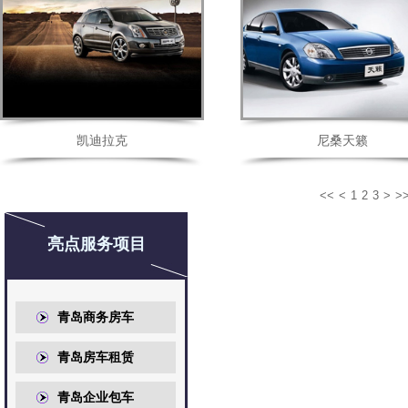
凯迪拉克
尼桑天籁
<<
<
1
2
3
>
>
亮点服务项目
青岛商务房车
青岛房车租赁
青岛企业包车