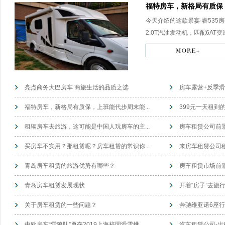
福特房车，新格局有质保，
今天介绍的这款景宴·睿535
2.0T汽油发动机，匹配6AT变
亮点商务大巴房车 商旅生活的品质之选
房车露营+反季滑
福特房车，新格局有质保，上班能代步周末能...
399元一天租到
租辆房车去旅游，这可能是中国人玩房车的主...
房车租赁公司前景
买房车不实用？那租赁呢？房车租赁的常识你...
来房车租赁公司租
青岛房车租赁的旅游优势有哪些？
房车租赁市场前
青岛房车租赁发展现状
开着“房子”去旅行
关于房车租赁的一些问题？
奔驰维亚诺6座
中欧房车“雪狼队”勇夺2019上海校园滑雪挑...
汽车租赁公司-出